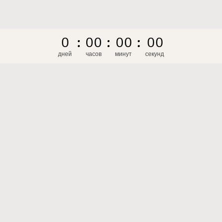
0
:
0
0
:
0
0
:
0
0
дней
часов
минут
секунд