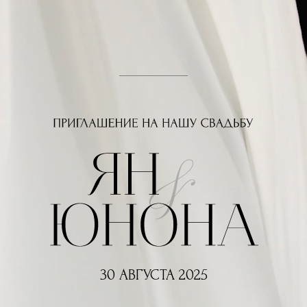
30 АВГУСТА 2025
ы очень хотим оказаться
 окружении самых