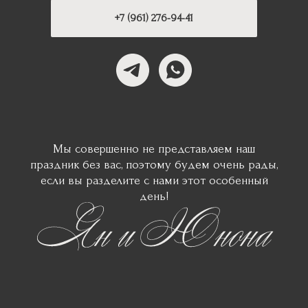
+7 (961) 276-94-41
айте свой ответ
июля 2025
Мы совершенно не представляем наш
праздник без вас, поэтому будем очень рады,
если вы разделите с нами этот особенный
день!