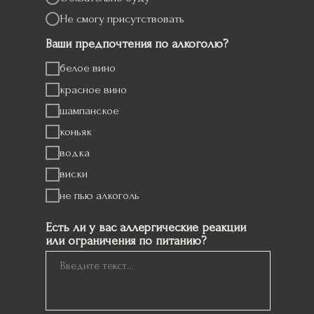
Не смогу присутствовать
Ваши предпочтения по алкоголю?
белое вино
красное вино
шампанское
коньяк
водка
виски
не пью алкоголь
айте свой ответ
июля 2025
Есть ли у вас аллергические реакции
или ограничения по питанию?