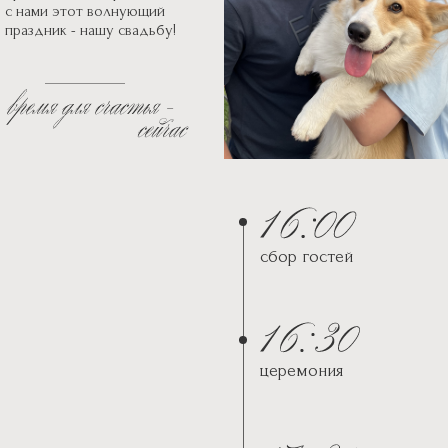
с нами этот волнующий
праздник - нашу свадьбу!
сбор гостей
церемония
Ресторан "Ближняя дача"
ул. Чемордачка, 4а, Ростов-на-
Дону