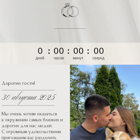
лизких и дорогих для
ас людей. С огромным
довольствием
риглашаем вас
азделить с нами этот
олнующий праздник -
ашу свадьбу!
0
:
0
0
:
0
0
:
0
0
дней
часов
минут
секунд
Дорогие гости!
Мы очень хотим оказаться
в окружении самых близких и
дорогих для нас людей.
С огромным удовольствием
приглашаем вас разделить