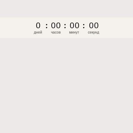
0
:
0
0
:
0
0
:
0
0
дней
часов
минут
секунд