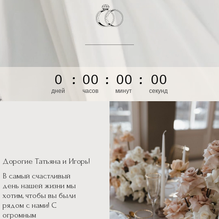
0
:
0
0
:
0
0
:
0
0
дней
часов
минут
секунд
Дорогие Татьяна и Игорь!
В самый счастливый
день нашей жизни мы
хотим, чтобы вы были
рядом с нами! С
огромным