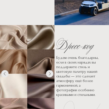
3 АВГУСТА:
7:30-11:00
Завтрак в
ресторане
11:00-15:00
Свободное
время
Досуг на территории: Аква-
зона с бассейном,
Спа-комплекс, Теннисный
корт, просто погулять
или отдохнуть в номере.
Будем очень благодарны,
15:00-16:00
Сбор за общим
если в своих нарядах вы
столом в районе Вилл A-
поддержите стиль и
Frame
цветовую палитру нашей
свадьбы — это сделает
4 АВГУСТА:
атмосферу ещё более
7:30-11:00
Завтрак в
гармоничной, а
ресторане и выезд.
фотографии особенно
красивыми и стильными.