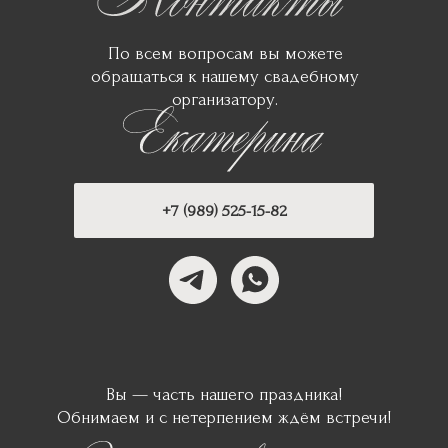
По всем вопросам вы можете
обращаться к нашему свадебному
организатору.
+7 (989) 525-15-82
айте свой ответ
июля 2025
Вы — часть нашего праздника!
Обнимаем и с нетерпением ждём встречи!