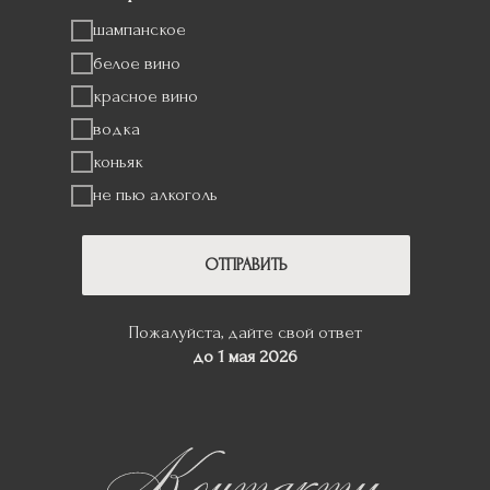
шампанское
айте свой ответ
июля 2025
белое вино
красное вино
водка
коньяк
не пью алкоголь
ОТПРАВИТЬ
Пожалуйста, дайте свой ответ
до 1 мая 2026