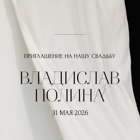
В нашей жизни предстоят
счастливые перемены! Мы
хотим, чтобы в этот день
рядом с нами были самые
близкие и дорогие для
нас люди. Будем рады
разделить с вами
чудесный праздник —
день нашей свадьбы.
31 МАЯ 2026