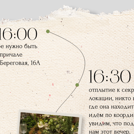
бе нужно быть
 причале
 Береговая, 16А
отплытие к сек
локации, никто 
где она находит
идём по коорди
увидим, что по
нам этот вечер.