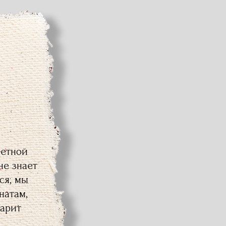
ретной
не знает
ся, мы
натам,
дарит