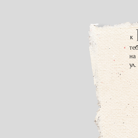
к
те
на
ул.