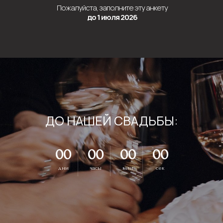
Пожалуйста, заполните эту анкету
до 1 июля 2026
ДО НАШЕЙ СВАДЬБЫ:
00
00
00
00
дни
часы
мин
сек