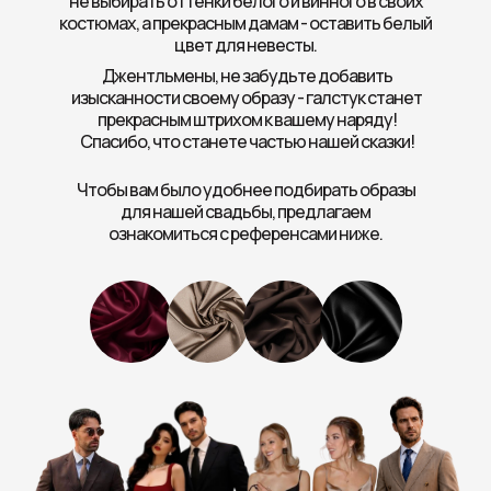
не выбирать оттенки белого и винного в своих
костюмах, а прекрасным дамам - оставить белый
цвет для невесты.
Джентльмены, не забудьте добавить
изысканности своему образу - галстук станет
прекрасным штрихом к вашему наряду!
Спасибо, что станете частью нашей сказки!
Чтобы вам было удобнее подбирать образы
для нашей свадьбы, предлагаем
ознакомиться с референсами ниже.