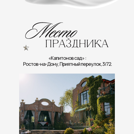
Дорогие наши гости! В день, когда мы
соединяем наши сердца, нам так хочется, чтобы
всё вокруг было наполнено особой красотой - и
вы в том числе! Пусть ваш образ будет
«Капитонов сад» :
праздничным: без джинсов и футболок. Мужчин
Ростов-на-Дону, Приятный переулок, 3/72.
мы просим не выбирать оттенки белого и
винного в своих костюмах, а прекрасным дамам -
оставить белый цвет для невесты.