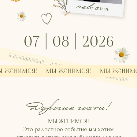
если в этот день
твовать на нашем
ике!
МЫ ЖЕНИМСЯ!
Это радостное событие мы хотим