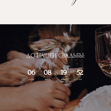
ДО НАШЕЙ СВАДЬБЫ:
06
08
19
51
дни
часы
мин
сек