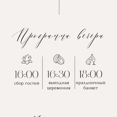
выездная
праздничный
сбор гостей
церемония
банкет