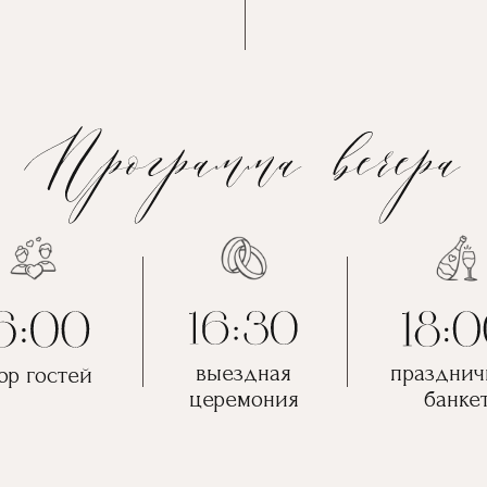
выездная
праздни
ор гостей
церемония
банке