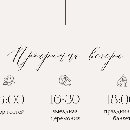
выездная
праздни
ор гостей
церемония
банке