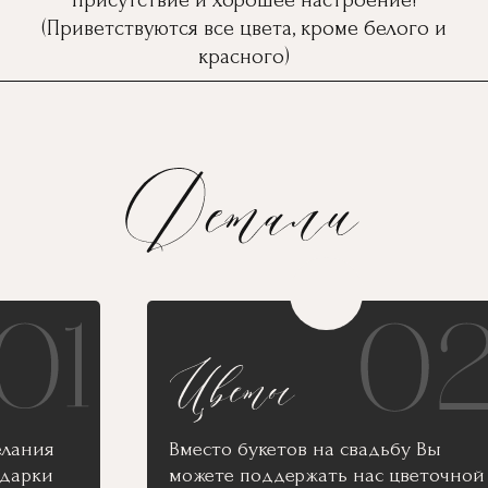
присутствие и хорошее настроение!
(Приветствуются все цвета, кроме белого и
красного)
елания
Вместо букетов на свадьбу Вы
одарки
можете поддержать нас цветочной