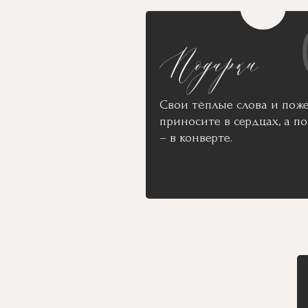
Свои тёплые слова и пож
приносите в сердцах, а п
– в конверте.