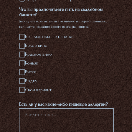
Что вы предпочитаете пить на свадебном
банкете?
(на случай, если вы не пьете ничего из перечисленного,
напишите название своего варианта напитка)
Безалкогольные напитки
Белое вино
Красное вино
Коньяк
Виски
Водку
Свой вариант
Есть ли у вас какие-либо пищевые аллергии?