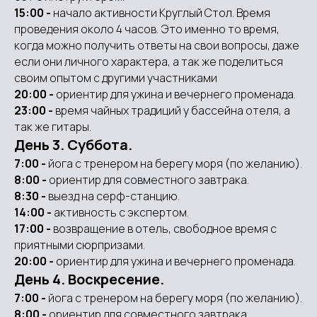
15:00 -
начало активности Круглый Стол. Время
проведения около 4 часов. Это именно то время,
когда можно получить ответы на свои вопросы, даже
если они личного характера, а так же поделиться
своим опытом с другими участниками
20:00 -
ориентир для ужина и вечернего променада.
23:00 -
время чайных традиций у бассейна отеля, а
так же гитары.
День 3. Суббота.
7:00 -
йога с тренером на берегу моря (по желанию).
8:00 -
ориентир для совместного завтрака.
8:30 -
выезд на серф-станцию.
14:00 -
активность с экспертом.
17:00 -
возвращение в отель, свободное время с
приятными сюрпризами.
20:00 -
ориентир для ужина и вечернего променада.
День 4. Воскресение.
7:00 -
йога с тренером на берегу моря (по желанию).
8:00 -
ориентир для совместного завтрака.