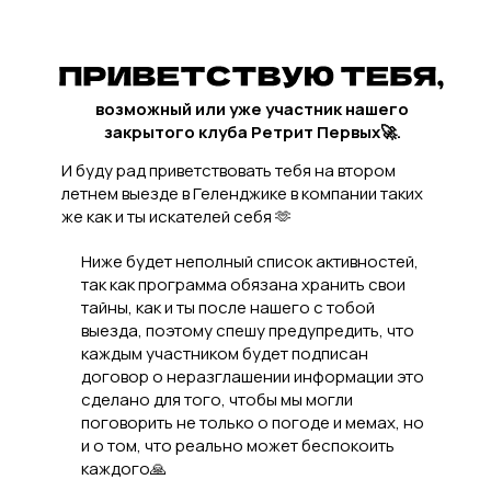
возможный или уже участник нашего
закрытого клуба Ретрит Первых🚀.
И буду рад приветствовать тебя на втором
летнем выезде в Геленджике в компании таких
же как и ты искателей себя 🫶
Ниже будет неполный список активностей,
так как программа обязана хранить свои
тайны, как и ты после нашего с тобой
выезда, поэтому спешу предупредить, что
каждым участником будет подписан
договор о неразглашении информации это
сделано для того, чтобы мы могли
поговорить не только о погоде и мемах, но
и о том, что реально может беспокоить
каждого🙏