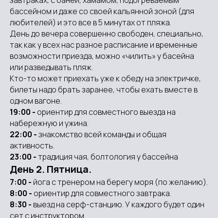
завтраках, с баней, хамамом, подогреваемым
бассейном и даже со своей кальянной зоной (для
любителей) и это все в 5 минутах от пляжа.
День до вечера совершенно свободен, специально,
так как у всех нас разное расписание и временные
возможности приезда, можно «чилить» у басейна
или разведывать пляж.
Кто-то может приехать уже к обеду на электричке,
билеты надо брать заранее, чтобы ехать вместе в
одном вагоне.
19:00 -
ориентир для совместного выезда на
набережную и ужина.
22:00 -
знакомство всей команды и общая
активность.
23:00 -
традиция чая, болтология у бассейна
День 2. Пятница.
7:00 -
йога с тренером на берегу моря (по желанию).
8:00 -
ориентир для совместного завтрака.
8:30 -
выезд на серф-станцию. У каждого будет один
сет с инструктором.