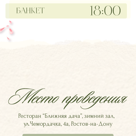
Ресторан “Ближняя дача”, зимний зал,
ул.Чемордачка, 4а, Ростов-на-Дону