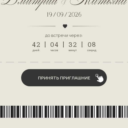
до встречи через:
7
4
2
|
0
4
|
3
2
|
0
8
дней
часов
минут
секунд
ПРИНЯТЬ ПРИГЛАШНИЕ