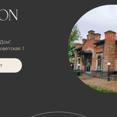
Дом",
оветская, 1
УТ