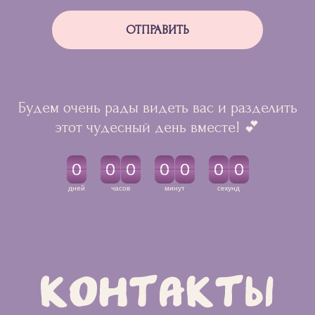
ОТПРАВИТЬ
Будем очень рады видеть вас и разделить
этот чудесный день вместе! 💕
0
0
0
0
0
0
0
0
0
0
0
0
0
0
дней
часов
минут
секунд