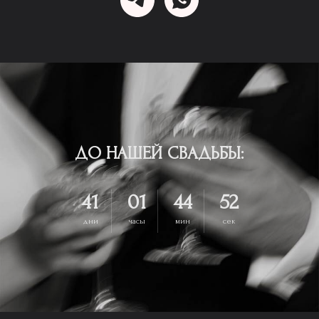
ДО НАШЕЙ СВАДЬБЫ:
41
01
44
52
дни
часы
мин
сек