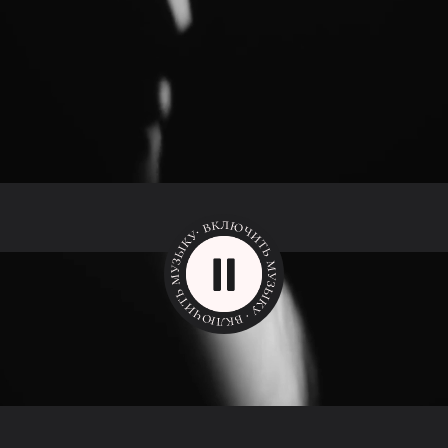
МЫ ЖЕНИМСЯ!
достное событие мы хотим
отметить
гу самых близких для нас
людей.
чень рады, если в этот день
ожете присутствовать на
нашем празднике!