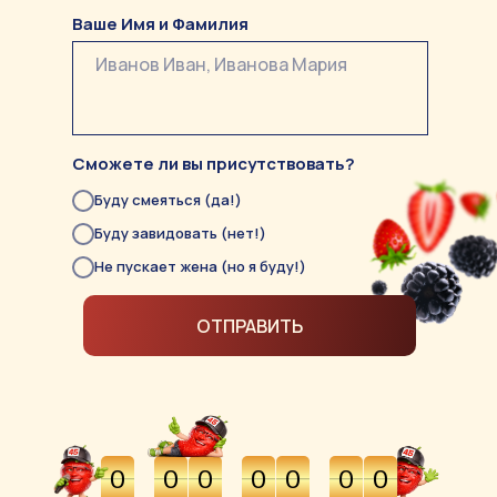
Ваше Имя и Фамилия
Сможете ли вы присутствовать?
Буду смеяться (да!)
Буду завидовать (нет!)
Не пускает жена (но я буду!)
ОТПРАВИТЬ
0
0
0
0
0
0
0
0
0
0
0
0
0
0