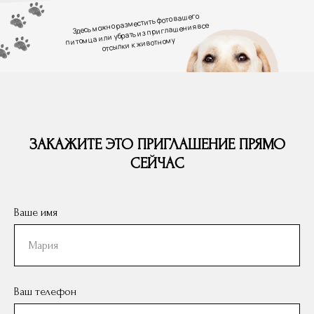
Здесь можно разместить фото вашего
питомца или убрать из приглашения все
отсылки к животному
ЗАКАЖИТЕ ЭТО ПРИГЛАШЕНИЕ ПРЯМО
СЕЙЧАС
Ваше имя
Ваш телефон