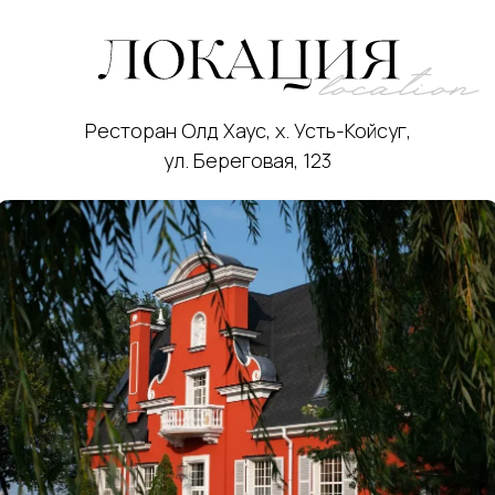
Ресторан Олд Хаус, х. Усть-Койсуг,
ул. Береговая, 123